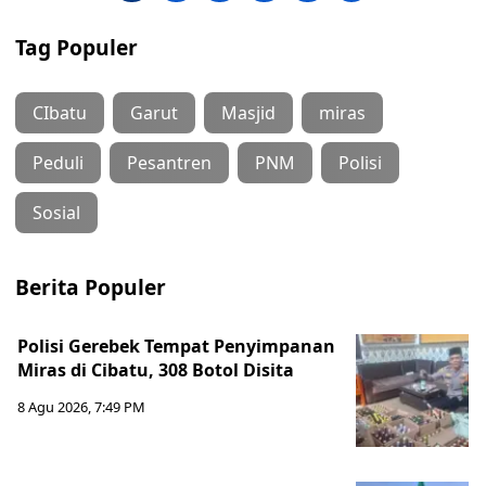
Tag Populer
CIbatu
Garut
Masjid
miras
Peduli
Pesantren
PNM
Polisi
Sosial
Berita Populer
Polisi Gerebek Tempat Penyimpanan
Miras di Cibatu, 308 Botol Disita
8 Agu 2026, 7:49 PM