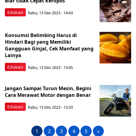
Biar tidak Cepat Keropos
Edukasi
Rabu, 13 Des 2023 - 14:43
Konsumsi Belimbing Harus di
Hindari Bagi yang Memiliki
Gangguan Ginjal, Cek Manfaat yang
Lainya
Edukasi
Rabu, 13 Des 2023 - 13:45
Jangan Sampai Turun Mesin, Begini
Cara Merawat Motor dengan Benar
Edukasi
Rabu, 13 Des 2023 - 13:33
1
2
3
4
5
»