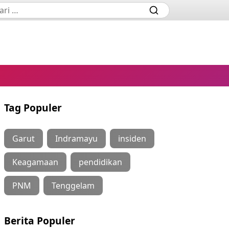
Tag Populer
Garut
Indramayu
insiden
Keagamaan
pendidikan
PNM
Tenggelam
Berita Populer