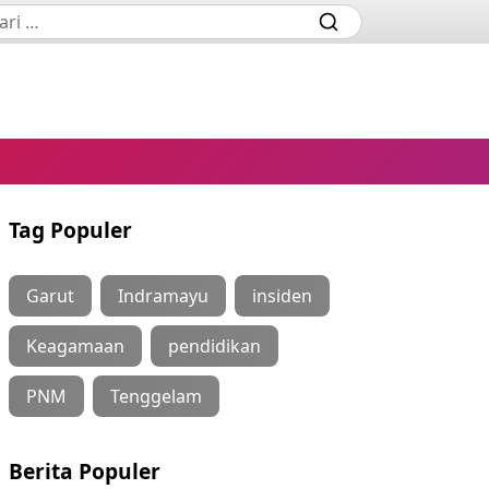
Tag Populer
Garut
Indramayu
insiden
Keagamaan
pendidikan
PNM
Tenggelam
Berita Populer