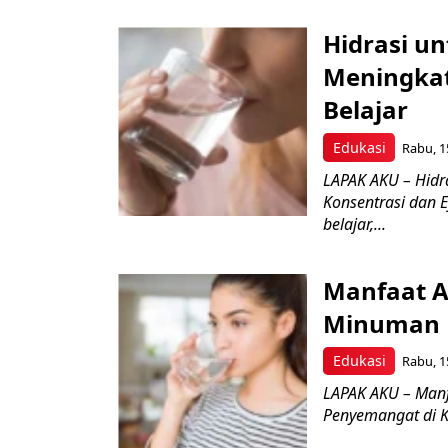
Hidrasi u
Meningkat
Belajar
Edukasi
Rabu, 1
LAPAK AKU – Hidr
Konsentrasi dan E
belajar,...
Manfaat Ai
Minuman 
Edukasi
Rabu, 1
LAPAK AKU – Manf
Penyemangat di Ka