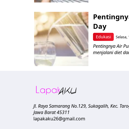
Pentingny
Day
Edukasi
Selasa, 
Pentingnya Air P
menjalani diet da
Jl. Raya Samarang No.129, Sukagalih, Kec. Tar
Jawa Barat
45311
lapakaku26@gmail.com