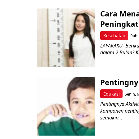
Cara Mena
Peningkat
Kesehatan
Rabu
LAPAKAKU- Berik
dalam 2 Bulan? K
Pentingnya
Edukasi
Senin, 
Pentingnya Aktivit
komponen pentin
semakin...