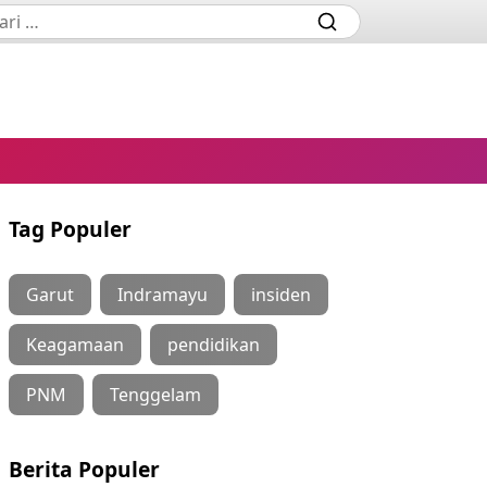
Tag Populer
Garut
Indramayu
insiden
Keagamaan
pendidikan
PNM
Tenggelam
Berita Populer