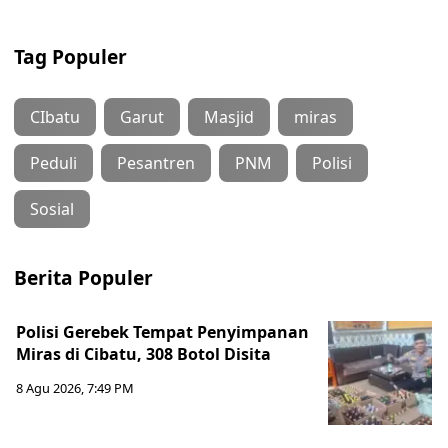
Tag Populer
CIbatu
Garut
Masjid
miras
Peduli
Pesantren
PNM
Polisi
Sosial
Berita Populer
Polisi Gerebek Tempat Penyimpanan
Miras di Cibatu, 308 Botol Disita
8 Agu 2026, 7:49 PM