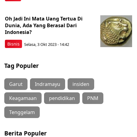
Oh Jadi Ini Mata Uang Tertua Di
Dunia, Ada Yang Berasal Dari
Indonesia?
Bisnis
Selasa, 3 Okt 2023 - 14:42
Tag Populer
Garut
Indramayu
insiden
Keagamaan
pendidikan
PNM
Tenggelam
Berita Populer