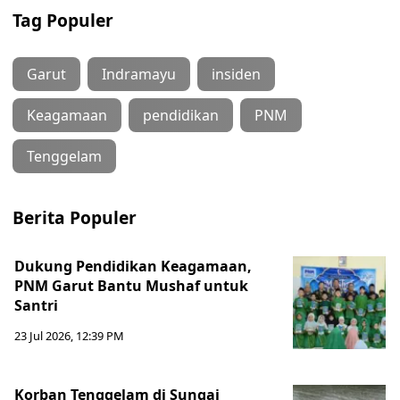
Tag Populer
Garut
Indramayu
insiden
Keagamaan
pendidikan
PNM
Tenggelam
Berita Populer
Dukung Pendidikan Keagamaan,
PNM Garut Bantu Mushaf untuk
Santri
23 Jul 2026, 12:39 PM
Korban Tenggelam di Sungai