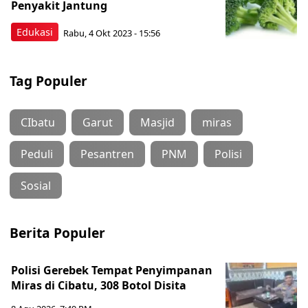
Penyakit Jantung
Edukasi
Rabu, 4 Okt 2023 - 15:56
Tag Populer
CIbatu
Garut
Masjid
miras
Peduli
Pesantren
PNM
Polisi
Sosial
Berita Populer
Polisi Gerebek Tempat Penyimpanan
Miras di Cibatu, 308 Botol Disita