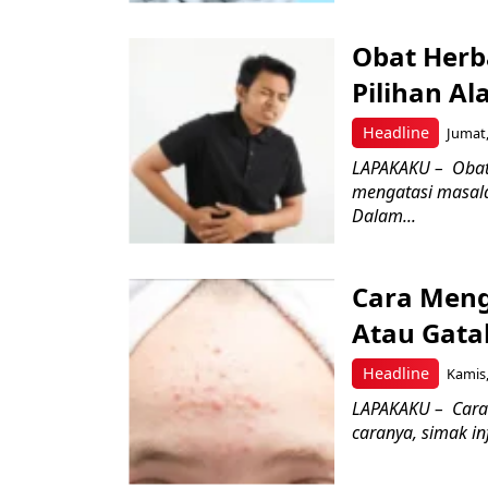
Obat Herb
Pilihan A
Headline
Jumat,
LAPAKAKU – Obat 
mengatasi masala
Dalam...
Cara Menga
Atau Gatal
Headline
Kamis,
LAPAKAKU – Cara me
caranya, simak inf