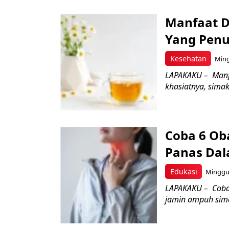
Manfaat D
Yang Penu
Kesehatan
Ming
LAPAKAKU – Manf
khasiatnya, simak
Coba 6 Oba
Panas Dal
Edukasi
Minggu,
LAPAKAKU – Coba 
jamin ampuh sima