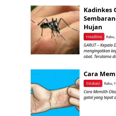
Kadinkes 
Sembaran
Hujan
Headline
Rabu, 
GARUT – Kepala Di
mengingatkan ke
obat. Terutama di.
Cara Memil
Edukasi
Rabu, 1
Cara Memilih Oba
gatal yang tepat 