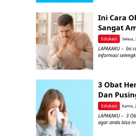
Ini Cara 
Sangat A
Edukasi
Selasa, 
LAPAKAKU – Ini c
informasi selengk
3 Obat He
Dan Pusing
Edukasi
Kamis, 
LAPAKAKU – 3 Oba
agar anda bisa me