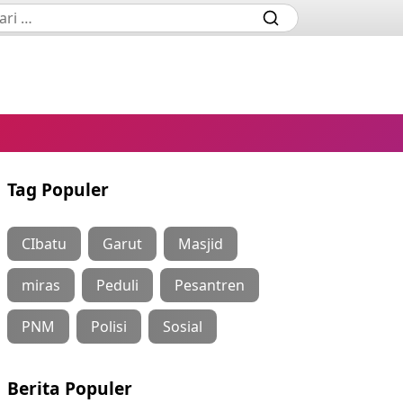
Tag Populer
CIbatu
Garut
Masjid
miras
Peduli
Pesantren
PNM
Polisi
Sosial
Berita Populer