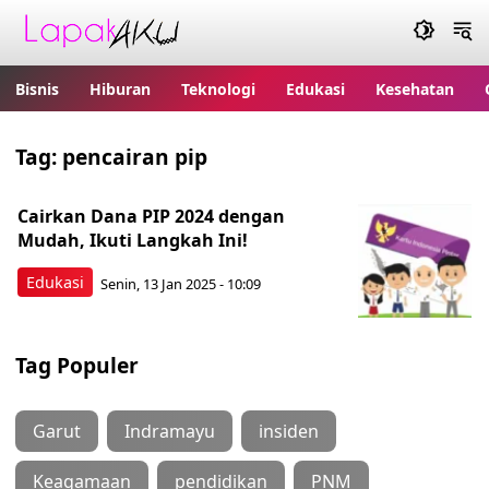
Bisnis
Hiburan
Teknologi
Edukasi
Kesehatan
Tag:
pencairan pip
Cairkan Dana PIP 2024 dengan
Mudah, Ikuti Langkah Ini!
Edukasi
Senin, 13 Jan 2025 - 10:09
Tag Populer
Garut
Indramayu
insiden
Keagamaan
pendidikan
PNM