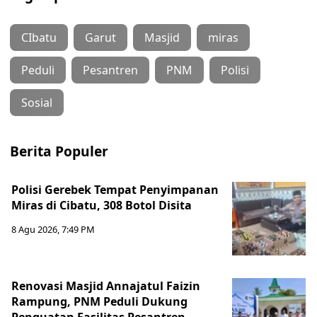
CIbatu
Garut
Masjid
miras
Peduli
Pesantren
PNM
Polisi
Sosial
Berita Populer
Polisi Gerebek Tempat Penyimpanan
Miras di Cibatu, 308 Botol Disita
8 Agu 2026, 7:49 PM
Renovasi Masjid Annajatul Faizin
Rampung, PNM Peduli Dukung