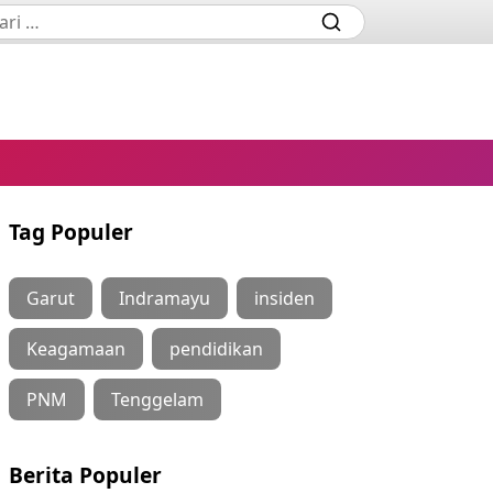
Tag Populer
Garut
Indramayu
insiden
Keagamaan
pendidikan
PNM
Tenggelam
Berita Populer