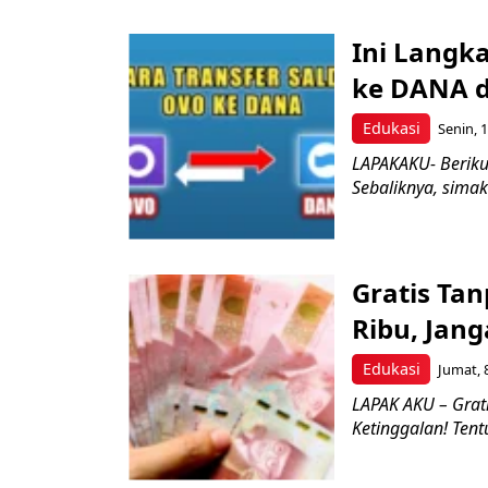
Ini Langk
ke DANA d
Edukasi
Senin, 
LAPAKAKU- Beriku
Sebaliknya, simak 
Gratis Tan
Ribu, Jan
Edukasi
Jumat, 
LAPAK AKU – Grat
Ketinggalan! Tentu