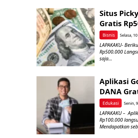
Situs Pic
Gratis Rp5
Bisnis
Selasa, 10
LAPAKAKU- Beriku
Rp500.000 Langsu
saja...
Aplikasi 
DANA Grat
Edukasi
Senin, 9
LAPAKAKU – Aplik
Rp100.000 langsun
Mendapatkan sebu