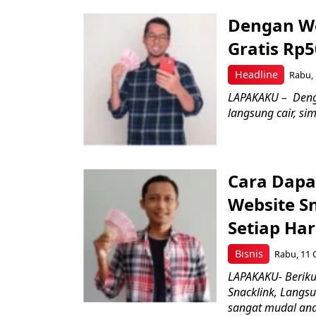
Dengan We
Gratis Rp
Headline
Rabu, 
LAPAKAKU – Denga
langsung cair, si
Cara Dapa
Website S
Setiap Har
Bisnis
Rabu, 11 
LAPAKAKU- Beriku
Snacklink, Langs
sangat mudal and