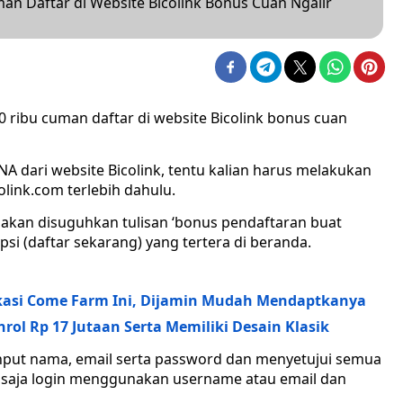
an Daftar di Website Bicolink Bonus Cuan Ngalir
0 ribu cuman daftar di website Bicolink bonus cuan
A dari website Bicolink, tentu kalian harus melakukan
link.com terlebih dahulu.
 akan disuguhkan tulisan ‘bonus pendaftaran buat
si (daftar sekarang) yang tertera di beranda.
kasi Come Farm Ini, Dijamin Mudah Mendaptkanya
nrol Rp 17 Jutaan Serta Memiliki Desain Klasik
input nama, email serta password dan menyetujui semua
ng saja login menggunakan username atau email dan