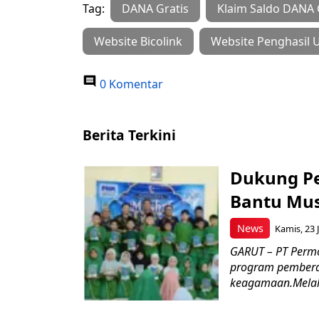
Tag:
DANA Gratis
Klaim Saldo DANA 
Website Bicolink
Website Penghasil 
0 Komentar
Berita Terkini
Dukung P
Bantu Mus
News
Kamis, 23 J
GARUT – PT Perm
program pemberd
keagamaan.Melal