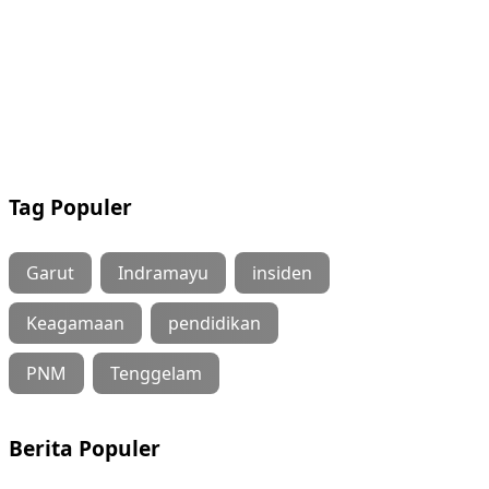
Tag Populer
Garut
Indramayu
insiden
Keagamaan
pendidikan
PNM
Tenggelam
Berita Populer