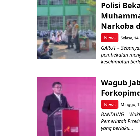
Polisi Bek
Muhammad
Narkoba d
News
Selasa, 14 
GARUT – Sebanya
pembekalan meng
keselamatan berlal
Wagub Jab
Forkopimd
News
Minggu, 12
BANDUNG – Wakil
Pemerintah Provi
yang berlaku...