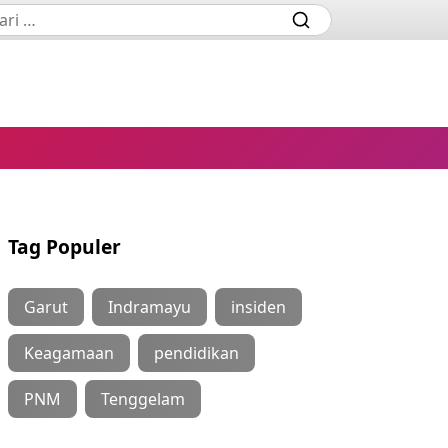
Tag Populer
Garut
Indramayu
insiden
Keagamaan
pendidikan
PNM
Tenggelam