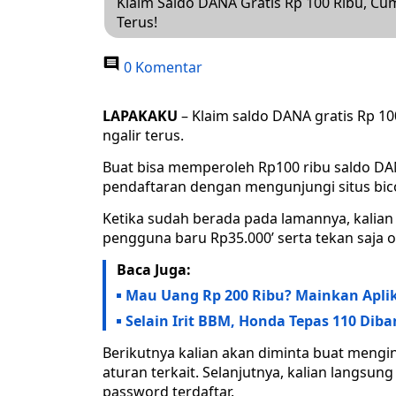
Klaim Saldo DANA Gratis Rp 100 Ribu, Cum
Terus!
0 Komentar
LAPAKAKU
– Klaim saldo DANA gratis Rp 10
ngalir terus.
Buat bisa memperoleh Rp100 ribu saldo DAN
pendaftaran dengan mengunjungi situs bico
Ketika sudah berada pada lamannya, kalian
pengguna baru Rp35.000’ serta tekan saja op
Baca Juga:
Mau Uang Rp 200 Ribu? Mainkan Apli
Selain Irit BBM, Honda Tepas 110 Diba
Berikutnya kalian akan diminta buat meng
aturan terkait. Selanjutnya, kalian langsu
password terdaftar.