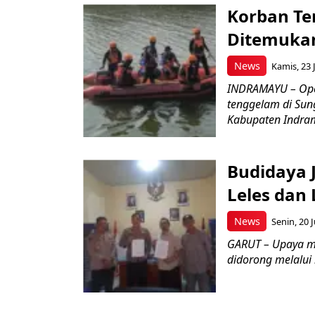
Korban Te
Ditemukan
News
Kamis, 23 J
INDRAMAYU – Oper
tenggelam di Sun
Kabupaten Indrama
Budidaya J
Leles dan 
News
Senin, 20 J
GARUT – Upaya m
didorong melalui k