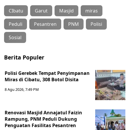
CIbatu
Garut
Masjid
miras
Peduli
Pesantren
PNM
Polisi
Sosial
Berita Populer
Polisi Gerebek Tempat Penyimpanan
Miras di Cibatu, 308 Botol Disita
8 Agu 2026, 7:49 PM
Renovasi Masjid Annajatul Faizin
Rampung, PNM Peduli Dukung
Penguatan Fasilitas Pesantren