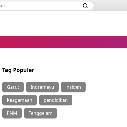
Tag Populer
Garut
Indramayu
insiden
Keagamaan
pendidikan
PNM
Tenggelam