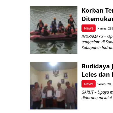
Korban Te
Ditemukan
News
Kamis, 23 J
INDRAMAYU – Oper
tenggelam di Sun
Kabupaten Indrama
Budidaya J
Leles dan 
News
Senin, 20 J
GARUT – Upaya m
didorong melalui k