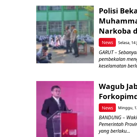
Polisi Bek
Muhammad
Narkoba d
News
Selasa, 14 
GARUT – Sebanya
pembekalan meng
keselamatan berlal
Wagub Jab
Forkopimd
News
Minggu, 12
BANDUNG – Wakil
Pemerintah Provi
yang berlaku...