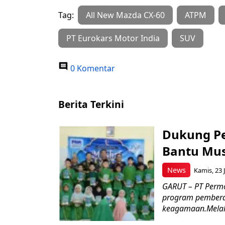
Tag:
All New Mazda CX-60
ATPM
PT Eurokars Motor India
SUV
0 Komentar
Berita Terkini
Dukung P
Bantu Mus
News
Kamis, 23 J
GARUT – PT Perm
program pemberd
keagamaan.Melal