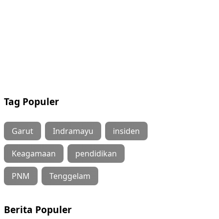
Tag Populer
Garut
Indramayu
insiden
Keagamaan
pendidikan
PNM
Tenggelam
Berita Populer