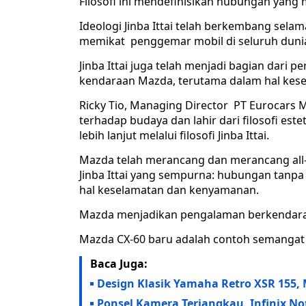
Filosofi ini mendefinisikan hubungan yang
Ideologi Jinba Ittai telah berkembang sel
memikat penggemar mobil di seluruh duni
Jinba Ittai juga telah menjadi bagian dar
kendaraan Mazda, terutama dalam hal kes
Ricky Tio, Managing Director PT Eurocars 
terhadap budaya dan lahir dari filosofi este
lebih lanjut melalui filosofi Jinba Ittai.
Mazda telah merancang dan merancang all
Jinba Ittai yang sempurna: hubungan tanp
hal keselamatan dan kenyamanan.
Mazda menjadikan pengalaman berkendara 
Mazda CX-60 baru adalah contoh semangat “
Baca Juga:
Design Klasik Yamaha Retro XSR 155,
Ponsel Kamera Terjangkau, Infinix Not