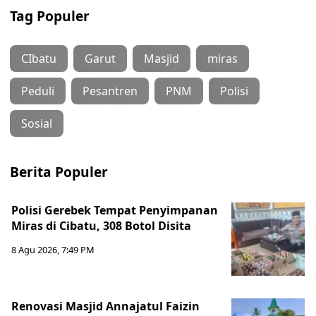
Tag Populer
CIbatu
Garut
Masjid
miras
Peduli
Pesantren
PNM
Polisi
Sosial
Berita Populer
Polisi Gerebek Tempat Penyimpanan
Miras di Cibatu, 308 Botol Disita
8 Agu 2026, 7:49 PM
Renovasi Masjid Annajatul Faizin