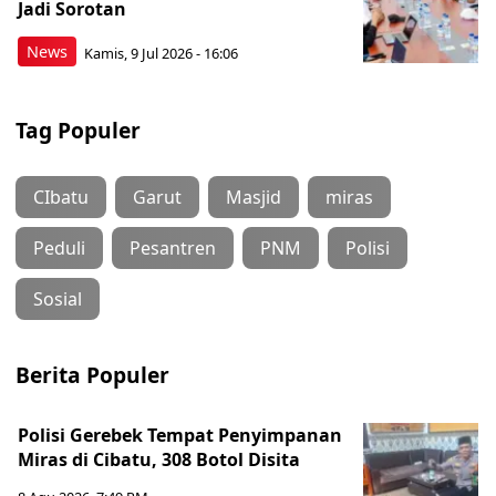
Jadi Sorotan
News
Kamis, 9 Jul 2026 - 16:06
Tag Populer
CIbatu
Garut
Masjid
miras
Peduli
Pesantren
PNM
Polisi
Sosial
Berita Populer
Polisi Gerebek Tempat Penyimpanan
Miras di Cibatu, 308 Botol Disita