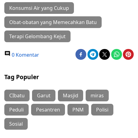
Konsumsi Air yang Cukup
Obat-obatan yang Memecahkan Batu
Terapi Gelombang Kejut
0 Komentar
Tag Populer
CIbatu
Garut
Masjid
miras
Peduli
Pesantren
PNM
Polisi
Sosial