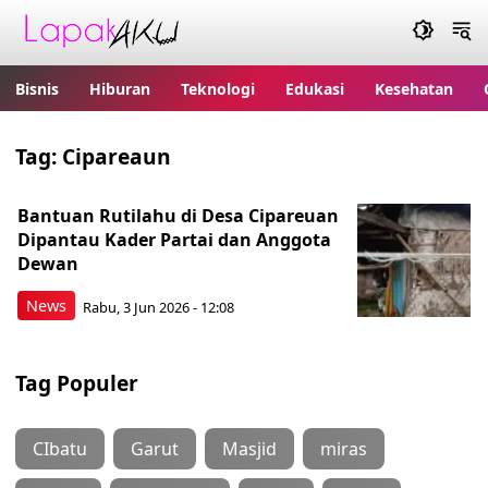
Bisnis
Hiburan
Teknologi
Edukasi
Kesehatan
Tag:
Cipareaun
Bantuan Rutilahu di Desa Cipareuan
Dipantau Kader Partai dan Anggota
Dewan
News
Rabu, 3 Jun 2026 - 12:08
Tag Populer
CIbatu
Garut
Masjid
miras