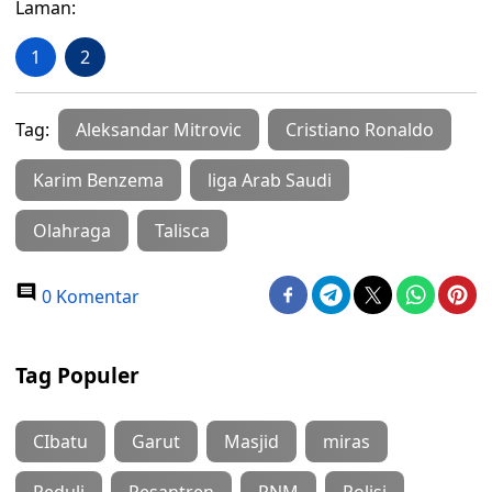
Laman:
1
2
Tag:
Aleksandar Mitrovic
Cristiano Ronaldo
Karim Benzema
liga Arab Saudi
Olahraga
Talisca
0 Komentar
Tag Populer
CIbatu
Garut
Masjid
miras