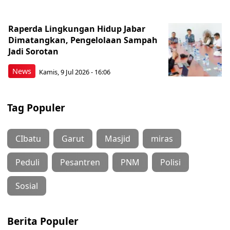
Raperda Lingkungan Hidup Jabar
Dimatangkan, Pengelolaan Sampah
Jadi Sorotan
News
Kamis, 9 Jul 2026 - 16:06
Tag Populer
CIbatu
Garut
Masjid
miras
Peduli
Pesantren
PNM
Polisi
Sosial
Berita Populer