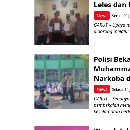
Leles dan 
News
Senin, 20 J
GARUT – Upaya m
didorong melalui k
Polisi Bek
Muhammad
Narkoba d
News
Selasa, 14 
GARUT – Sebanya
pembekalan meng
keselamatan berlal