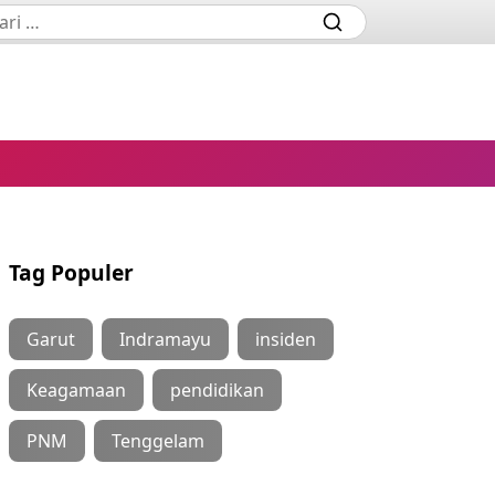
Tag Populer
Garut
Indramayu
insiden
Keagamaan
pendidikan
PNM
Tenggelam