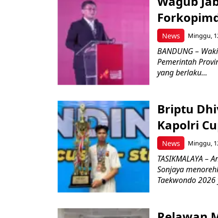
Wagub Jab
Forkopimd
News
Minggu, 12
BANDUNG – Wakil
Pemerintah Provi
yang berlaku...
Briptu Dh
Kapolri C
News
Minggu, 12
TASIKMALAYA – An
Sonjaya menoreh
Taekwondo 2026 y
Relawan M