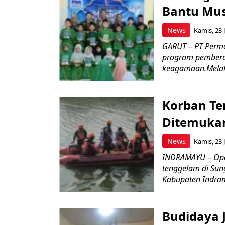
Bantu Mus
News
Kamis, 23 J
GARUT – PT Perm
program pemberd
keagamaan.Melal
Korban Te
Ditemukan
News
Kamis, 23 J
INDRAMAYU – Oper
tenggelam di Sun
Kabupaten Indrama
Budidaya J