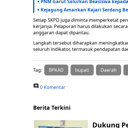
PNM Garut Salurkan Beasiswa kepad
Kejagung Amankan Kajari Serdang Bed
Setiap SKPD juga diminta memperketat pen
kerjanya. Pelaporan harus dilakukan sec
anggaran dapat dipantau.
Langkah tersebut diharapkan meningkatkan
seluruh indikator, termasuk pendapatan da
Tag:
BPKAD
bupati
Daerah
0 Komentar
Berita Terkini
Dukung P