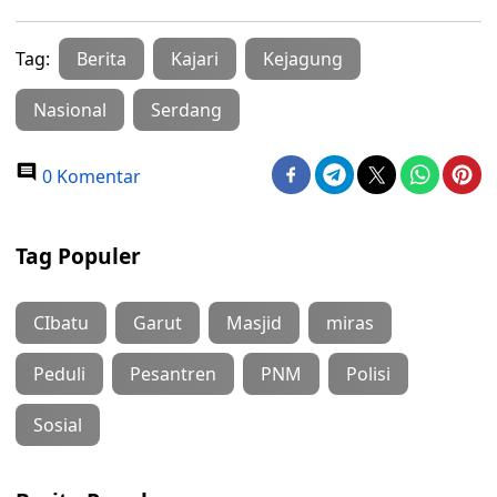
Tag:
Berita
Kajari
Kejagung
Nasional
Serdang
0 Komentar
Tag Populer
CIbatu
Garut
Masjid
miras
Peduli
Pesantren
PNM
Polisi
Sosial