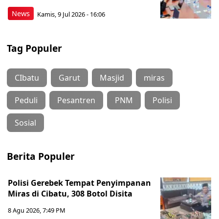
News
Kamis, 9 Jul 2026 - 16:06
Tag Populer
CIbatu
Garut
Masjid
miras
Peduli
Pesantren
PNM
Polisi
Sosial
Berita Populer
Polisi Gerebek Tempat Penyimpanan
Miras di Cibatu, 308 Botol Disita
8 Agu 2026, 7:49 PM