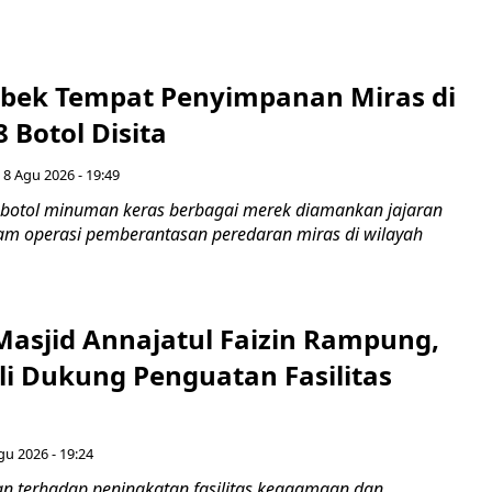
rebek Tempat Penyimpanan Miras di
8 Botol Disita
 8 Agu 2026 - 19:49
botol minuman keras berbagai merek diamankan jajaran
lam operasi pemberantasan peredaran miras di wilayah
Masjid Annajatul Faizin Rampung,
i Dukung Penguatan Fasilitas
gu 2026 - 19:24
 terhadap peningkatan fasilitas keagamaan dan