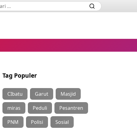
Tag Populer
CIbatu
Garut
Masjid
miras
Peduli
Pesantren
PNM
Polisi
Sosial