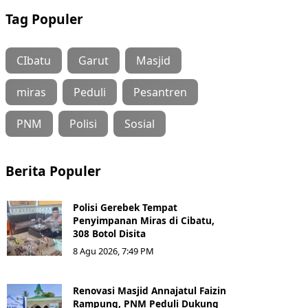
Tag Populer
CIbatu
Garut
Masjid
miras
Peduli
Pesantren
PNM
Polisi
Sosial
Berita Populer
Polisi Gerebek Tempat
Penyimpanan Miras di Cibatu,
308 Botol Disita
8 Agu 2026, 7:49 PM
Renovasi Masjid Annajatul Faizin
Rampung, PNM Peduli Dukung