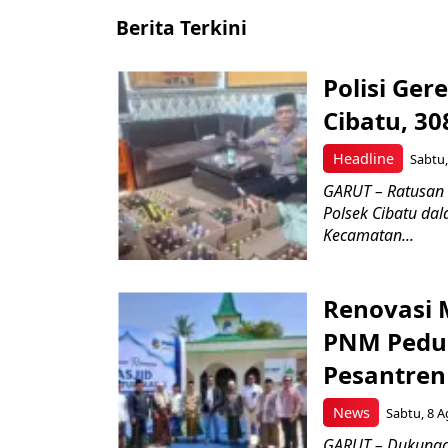
Berita Terkini
Polisi Ge
Cibatu, 30
Headline
Sabtu,
GARUT – Ratusan 
Polsek Cibatu da
Kecamatan...
Renovasi 
PNM Pedul
Pesantren
News
Sabtu, 8 A
GARUT – Dukungan