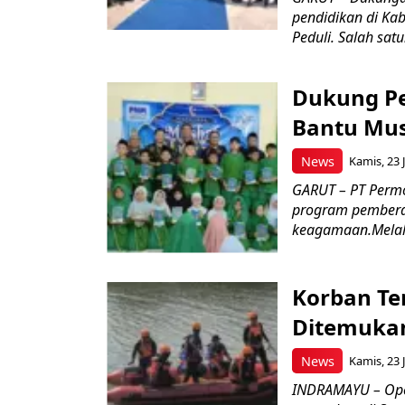
pendidikan di Ka
Peduli. Salah satu
Dukung P
Bantu Mus
News
Kamis, 23 J
GARUT – PT Perm
program pemberd
keagamaan.Melal
Korban Te
Ditemukan
News
Kamis, 23 J
INDRAMAYU – Oper