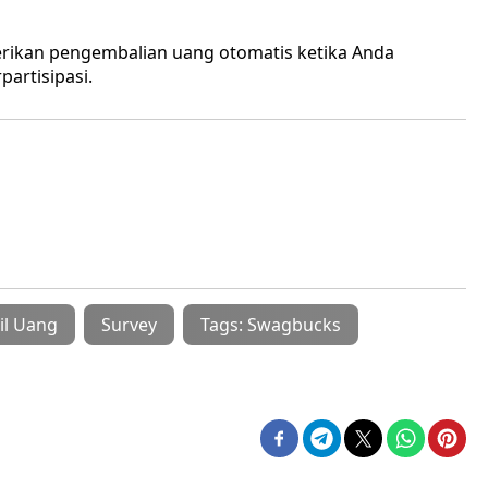
rikan pengembalian uang otomatis ketika Anda
partisipasi.
il Uang
Survey
Tags: Swagbucks