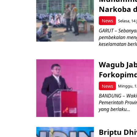
Narkoba d
News
Selasa, 14 
GARUT – Sebanya
pembekalan meng
keselamatan berlal
Wagub Jab
Forkopimd
News
Minggu, 12
BANDUNG – Wakil
Pemerintah Provi
yang berlaku...
Briptu Dh