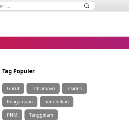
Tag Populer
Garut
Indramayu
insiden
Keagamaan
pendidikan
PNM
Tenggelam