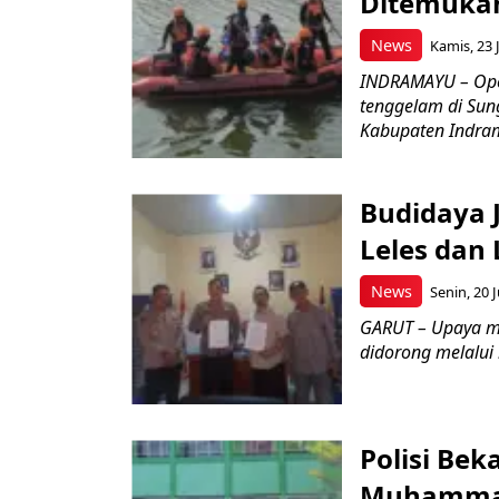
Ditemukan
News
Kamis, 23 J
INDRAMAYU – Oper
tenggelam di Sun
Kabupaten Indrama
Budidaya J
Leles dan 
News
Senin, 20 J
GARUT – Upaya m
didorong melalui k
Polisi Bek
Muhammad