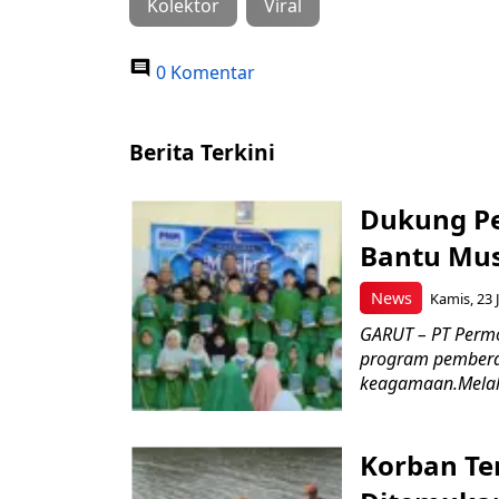
Kolektor
Viral
0 Komentar
Berita Terkini
Dukung P
Bantu Mus
News
Kamis, 23 J
GARUT – PT Perm
program pemberd
keagamaan.Melal
Korban Te