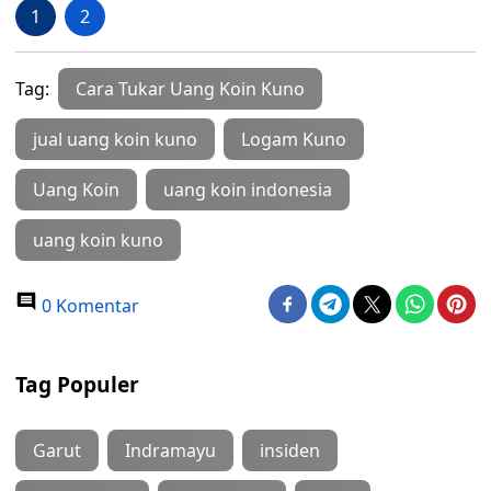
1
2
Tag:
Cara Tukar Uang Koin Kuno
jual uang koin kuno
Logam Kuno
Uang Koin
uang koin indonesia
uang koin kuno
0 Komentar
Tag Populer
Garut
Indramayu
insiden