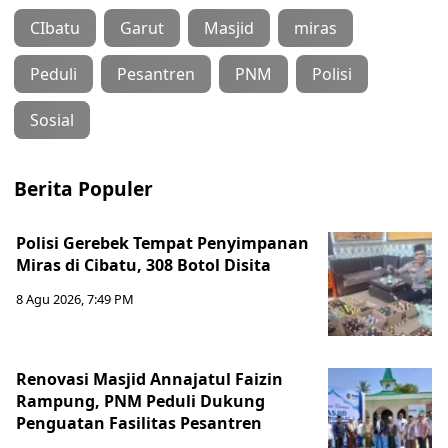
CIbatu
Garut
Masjid
miras
Peduli
Pesantren
PNM
Polisi
Sosial
Berita Populer
Polisi Gerebek Tempat Penyimpanan
Miras di Cibatu, 308 Botol Disita
8 Agu 2026, 7:49 PM
Renovasi Masjid Annajatul Faizin
Rampung, PNM Peduli Dukung
Penguatan Fasilitas Pesantren