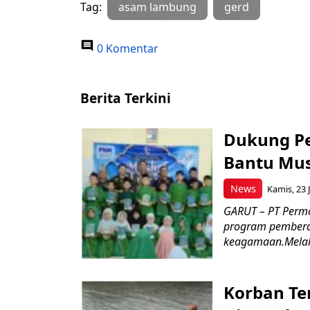
Tag:
asam lambung
gerd
0 Komentar
Berita Terkini
Dukung P
Bantu Mus
News
Kamis, 23 J
GARUT – PT Perm
program pemberd
keagamaan.Melal
Korban Te