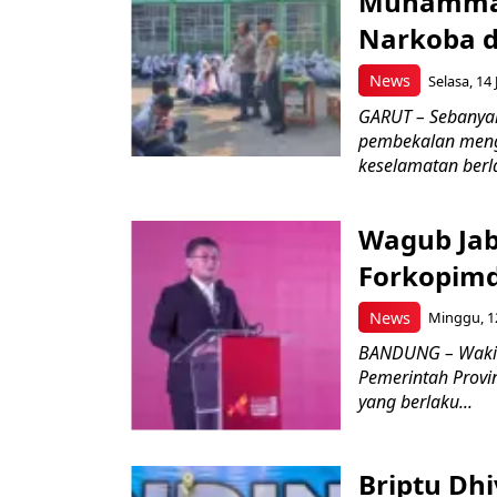
Muhammad
Narkoba d
News
Selasa, 14 
GARUT – Sebanya
pembekalan meng
keselamatan berlal
Wagub Jab
Forkopimd
News
Minggu, 12
BANDUNG – Wakil
Pemerintah Provi
yang berlaku...
Briptu Dh