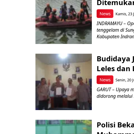
Ditemukan
News
Kamis, 23 J
INDRAMAYU – Oper
tenggelam di Sun
Kabupaten Indrama
Budidaya J
Leles dan 
News
Senin, 20 J
GARUT – Upaya m
didorong melalui k
Polisi Bek