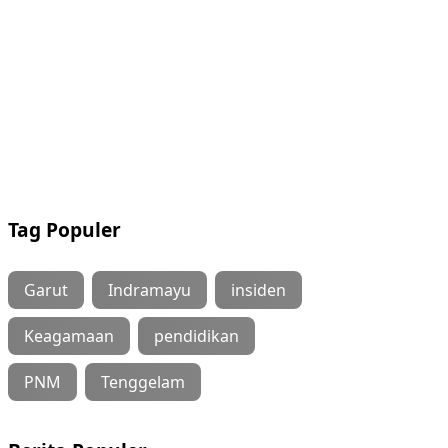
Tag Populer
Garut
Indramayu
insiden
Keagamaan
pendidikan
PNM
Tenggelam