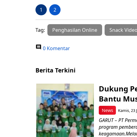
1
2
Tag:
Penghasilan Online
Snack Vide
0 Komentar
Berita Terkini
Dukung P
Bantu Mus
News
Kamis, 23 J
GARUT – PT Perm
program pemberd
keagamaan.Melal