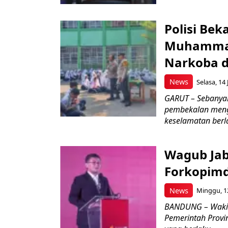
Polisi Bek
Muhammad
Narkoba d
News
Selasa, 14 
GARUT – Sebanya
pembekalan meng
keselamatan berlal
Wagub Jab
Forkopimd
News
Minggu, 12
BANDUNG – Wakil
Pemerintah Provi