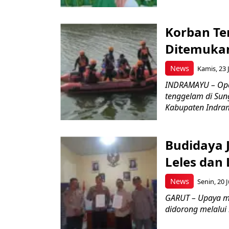
Korban Te
Ditemukan
News
Kamis, 23 J
INDRAMAYU – Oper
tenggelam di Sun
Kabupaten Indrama
Budidaya J
Leles dan 
News
Senin, 20 J
GARUT – Upaya m
didorong melalui k