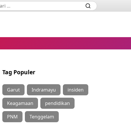
Tag Populer
Garut
Indramayu
insiden
Keagamaan
pendidikan
PNM
Tenggelam