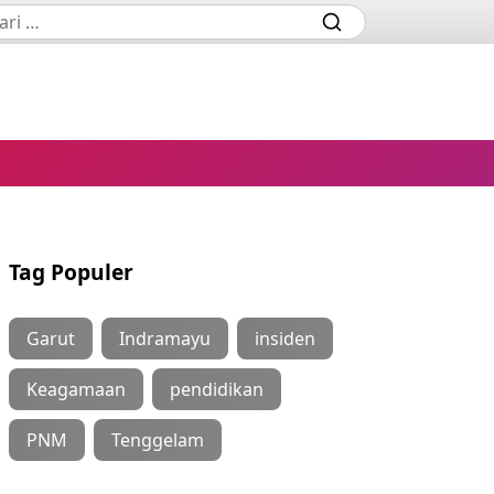
Tag Populer
Garut
Indramayu
insiden
Keagamaan
pendidikan
PNM
Tenggelam