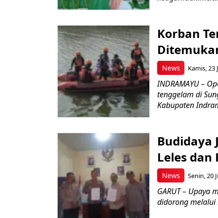
Korban Te
Ditemukan
News
Kamis, 23 J
INDRAMAYU – Oper
tenggelam di Sun
Kabupaten Indrama
Budidaya J
Leles dan 
News
Senin, 20 J
GARUT – Upaya m
didorong melalui k