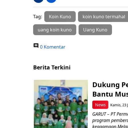
Tag:
Koin Kuno
koin kuno termahal
uang koin kuno
Uang Kuno
0 Komentar
Berita Terkini
Dukung P
Bantu Mus
News
Kamis, 23 J
GARUT – PT Perm
program pemberd
keagamaan.Melal