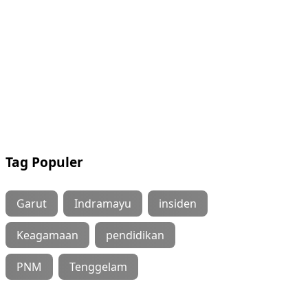
Tag Populer
Garut
Indramayu
insiden
Keagamaan
pendidikan
PNM
Tenggelam