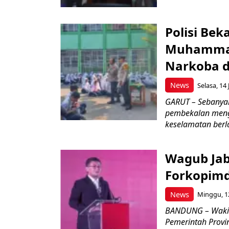
Polisi Bek
Muhammad
Narkoba d
News
Selasa, 14 
GARUT – Sebanya
pembekalan meng
keselamatan berlal
Wagub Jab
Forkopimd
News
Minggu, 12
BANDUNG – Wakil
Pemerintah Provi