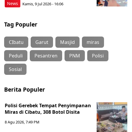
News
Kamis, 9 Jul 2026 - 16:06
Tag Populer
CIbatu
Garut
Masjid
miras
Peduli
Pesantren
PNM
Polisi
Sosial
Berita Populer
Polisi Gerebek Tempat Penyimpanan
Miras di Cibatu, 308 Botol Disita
8 Agu 2026, 7:49 PM