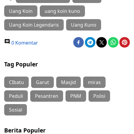
Uang Koin
uang koin kuno
Uang Koin Legendaris
Uang Kuno
0 Komentar
Tag Populer
CIbatu
Garut
Masjid
miras
Peduli
Pesantren
PNM
Polisi
Sosial
Berita Populer