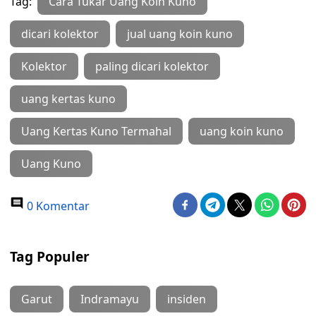
Tag:
Cara Tukar Uang Koin Kuno
dicari kolektor
jual uang koin kuno
Kolektor
paling dicari kolektor
uang kertas kuno
Uang Kertas Kuno Termahal
uang koin kuno
Uang Kuno
0 Komentar
Tag Populer
Garut
Indramayu
insiden