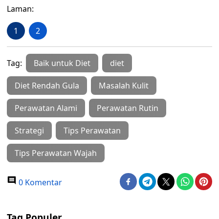
Laman:
1
2
Tag:
Baik untuk Diet
diet
Diet Rendah Gula
Masalah Kulit
Perawatan Alami
Perawatan Rutin
Strategi
Tips Perawatan
Tips Perawatan Wajah
0 Komentar
Tag Populer