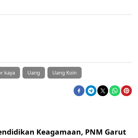
or kaya
Uang
Uang Koin
endidikan Keagamaan, PNM Garut