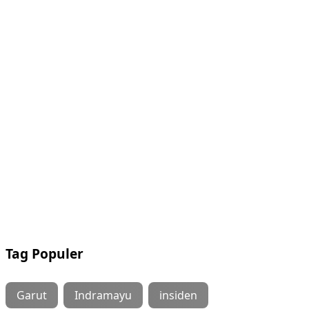
Tag Populer
Garut
Indramayu
insiden