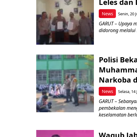
Leles dan 
News
Senin, 20 J
GARUT – Upaya m
didorong melalui k
Polisi Bek
Muhammad
Narkoba d
News
Selasa, 14 
GARUT – Sebanya
pembekalan meng
keselamatan berlal
Wagub Jab