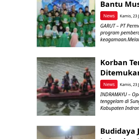
Bantu Mus
News
Kamis, 23 J
GARUT – PT Perm
program pemberd
keagamaan.Melal
Korban Te
Ditemukan
News
Kamis, 23 J
INDRAMAYU – Oper
tenggelam di Sun
Kabupaten Indrama
Budidaya J