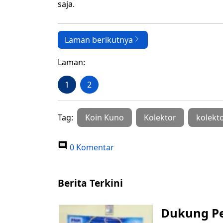
saja.
Laman berikutnya
Laman:
1
2
Tag:
Koin Kuno
Kolektor
kolekt
0 Komentar
Berita Terkini
Dukung P