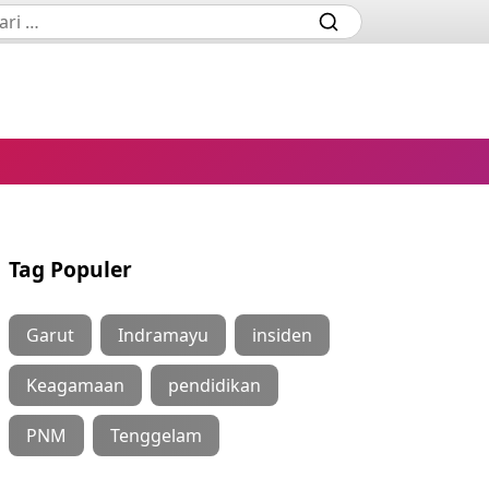
Tag Populer
Garut
Indramayu
insiden
Keagamaan
pendidikan
PNM
Tenggelam