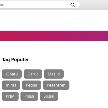
Tag Populer
CIbatu
Garut
Masjid
miras
Peduli
Pesantren
PNM
Polisi
Sosial