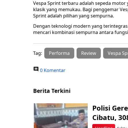
Vespa Sprint terbaru adalah sepeda moto
klasik yang memukau. Bagi penggemar Ves
Sprint adalah pilihan yang sempurna.
Dengan teknologi modern yang terintegrasi
mencari kombinasi sempurna antara fungsio
Tag:
Performa
Review
Vespa Sp
0 Komentar
Berita Terkini
Polisi Ge
Cibatu, 30