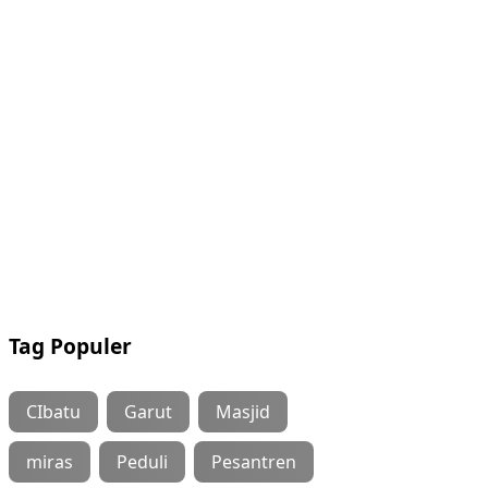
Tag Populer
CIbatu
Garut
Masjid
miras
Peduli
Pesantren