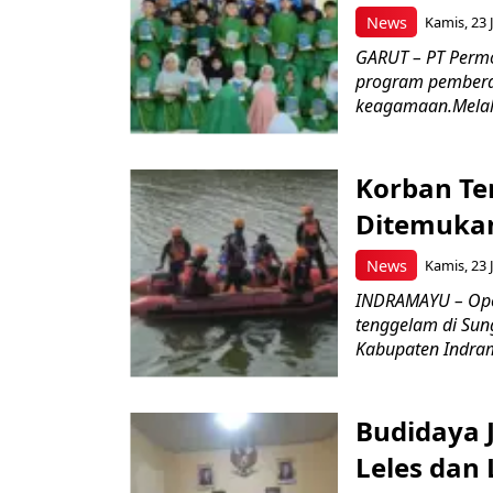
News
Kamis, 23 J
GARUT – PT Perm
program pemberd
keagamaan.Melal
Korban Te
Ditemukan
News
Kamis, 23 J
INDRAMAYU – Oper
tenggelam di Sun
Kabupaten Indrama
Budidaya J
Leles dan 