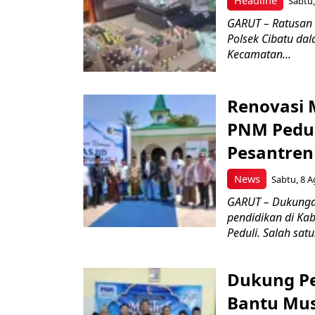
Headline
Sabtu,
GARUT – Ratusan 
Polsek Cibatu da
Kecamatan...
Renovasi 
PNM Pedul
Pesantren
News
Sabtu, 8 A
GARUT – Dukungan
pendidikan di Ka
Peduli. Salah satu
Dukung P
Bantu Mus