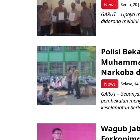
News
Senin, 20 J
GARUT – Upaya m
didorong melalui k
Polisi Bek
Muhammad
Narkoba d
News
Selasa, 14 
GARUT – Sebanya
pembekalan meng
keselamatan berlal
Wagub Jab
Forkopimd