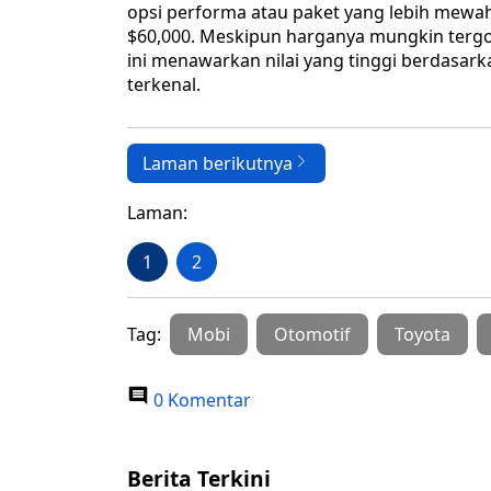
opsi performa atau paket yang lebih mewah,
$60,000. Meskipun harganya mungkin tergol
ini menawarkan nilai yang tinggi berdasark
terkenal.
Laman berikutnya
Laman:
1
2
Tag:
Mobi
Otomotif
Toyota
0 Komentar
Berita Terkini