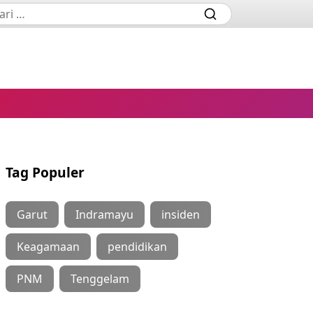
Tag Populer
Garut
Indramayu
insiden
Keagamaan
pendidikan
PNM
Tenggelam