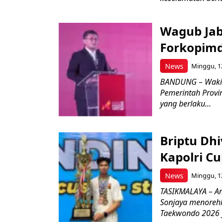
Wagub Jab
Forkopimd
News
Minggu, 12
BANDUNG – Wakil
Pemerintah Provi
yang berlaku...
Briptu Dh
Kapolri C
News
Minggu, 12
TASIKMALAYA – An
Sonjaya menoreh
Taekwondo 2026 y