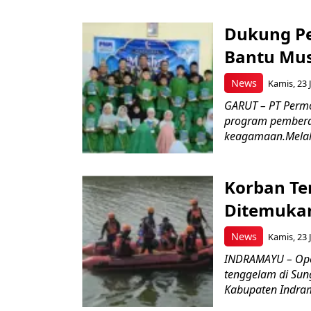
Dukung P
Bantu Mus
News
Kamis, 23 J
GARUT – PT Perm
program pemberd
keagamaan.Melal
Korban Te
Ditemukan
News
Kamis, 23 J
INDRAMAYU – Oper
tenggelam di Sun
Kabupaten Indrama