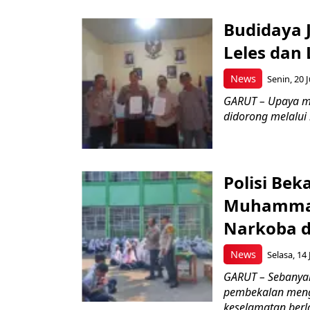
Budidaya J
Leles dan 
News
Senin, 20 J
GARUT – Upaya m
didorong melalui k
Polisi Bek
Muhammad
Narkoba d
News
Selasa, 14 
GARUT – Sebanya
pembekalan meng
keselamatan berlal