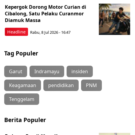
Kepergok Dorong Motor Curian di
Cibalong, Satu Pelaku Curanmor
Diamuk Massa
Headline
Rabu, 8 Jul 2026 - 16:47
Tag Populer
Garut
Indramayu
insiden
Keagamaan
pendidikan
PNM
Tenggelam
Berita Populer