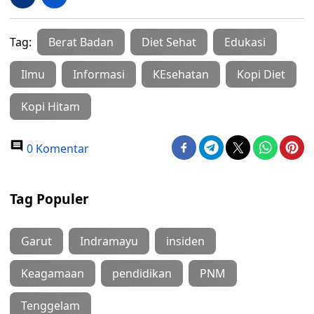
Tag:
Berat Badan
Diet Sehat
Edukasi
Ilmu
Informasi
KEsehatan
Kopi Diet
Kopi Hitam
0 Komentar
Tag Populer
Garut
Indramayu
insiden
Keagamaan
pendidikan
PNM
Tenggelam