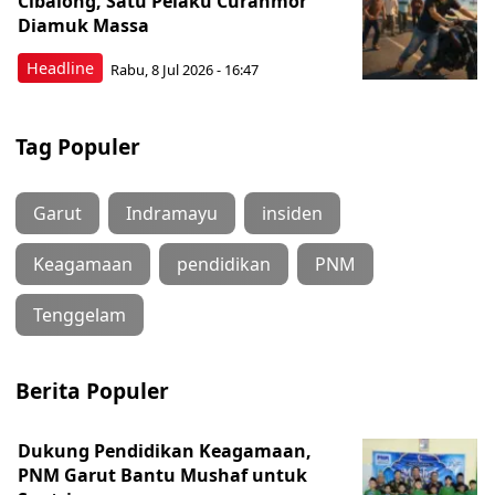
Cibalong, Satu Pelaku Curanmor
Diamuk Massa
Headline
Rabu, 8 Jul 2026 - 16:47
Tag Populer
Garut
Indramayu
insiden
Keagamaan
pendidikan
PNM
Tenggelam
Berita Populer
Dukung Pendidikan Keagamaan,
PNM Garut Bantu Mushaf untuk