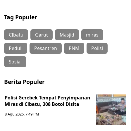
Tag Populer
CIbatu
Garut
Masjid
miras
Peduli
Pesantren
PNM
Polisi
Sosial
Berita Populer
Polisi Gerebek Tempat Penyimpanan
Miras di Cibatu, 308 Botol Disita
8 Agu 2026, 7:49 PM