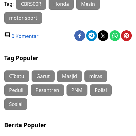
Tag:
CBR500R
Honda
Mesin
motor sport
0 Komentar
Tag Populer
CIbatu
Garut
Masjid
miras
Peduli
Pesantren
PNM
Polisi
Sosial
Berita Populer