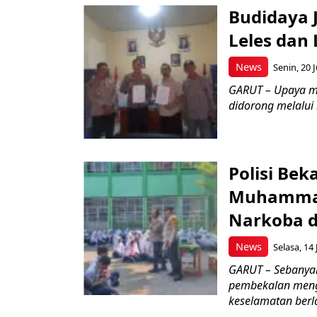
Budidaya J
Leles dan 
News
Senin, 20 J
GARUT – Upaya m
didorong melalui k
Polisi Bek
Muhammad
Narkoba d
News
Selasa, 14 
GARUT – Sebanya
pembekalan meng
keselamatan berlal