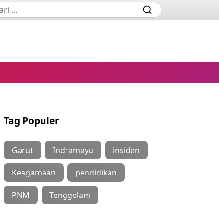
Tag Populer
Garut
Indramayu
insiden
Keagamaan
pendidikan
PNM
Tenggelam