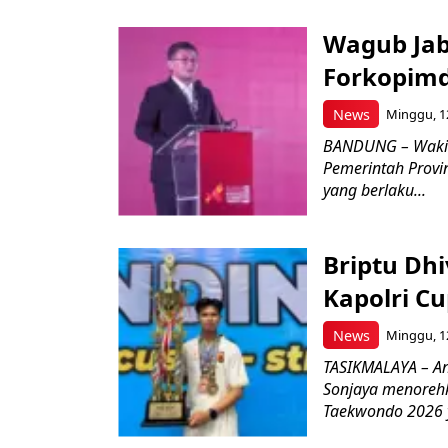
Wagub Jab
Forkopimd
News
Minggu, 12
BANDUNG – Wakil
Pemerintah Provi
yang berlaku...
Briptu Dh
Kapolri C
News
Minggu, 12
TASIKMALAYA – An
Sonjaya menoreh
Taekwondo 2026 y