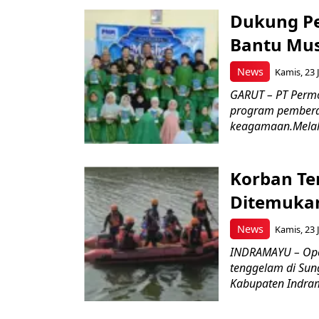
Dukung P
Bantu Mus
News
Kamis, 23 J
GARUT – PT Perm
program pemberd
keagamaan.Melal
Korban Te
Ditemukan
News
Kamis, 23 J
INDRAMAYU – Oper
tenggelam di Sun
Kabupaten Indrama