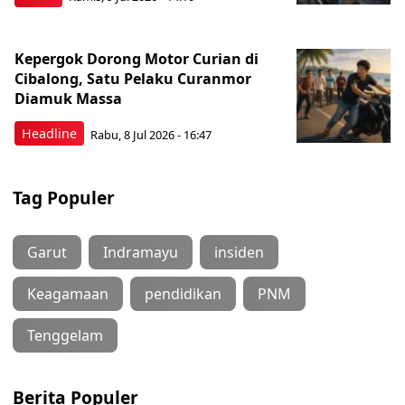
Kepergok Dorong Motor Curian di
Cibalong, Satu Pelaku Curanmor
Diamuk Massa
Headline
Rabu, 8 Jul 2026 - 16:47
Tag Populer
Garut
Indramayu
insiden
Keagamaan
pendidikan
PNM
Tenggelam
Berita Populer