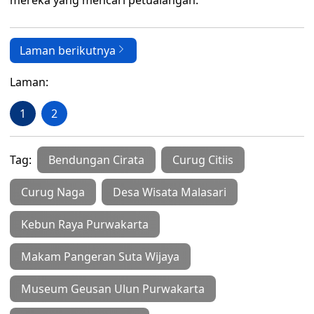
mereka yang mencari petualangan.
Laman berikutnya
Laman:
1
2
Tag:
Bendungan Cirata
Curug Citiis
Curug Naga
Desa Wisata Malasari
Kebun Raya Purwakarta
Makam Pangeran Suta Wijaya
Museum Geusan Ulun Purwakarta