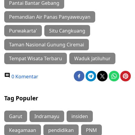
Pantai Bantar Gebang
Pemandian Air Panas Panyaweuyan
Purwakarta'
Situ Cangkuang
Taman Nasional Gunung Ciremai
Tempat Wisata Terbaru
Waduk Jatiluhur
0 Komentar
Tag Populer
Garut
Indramayu
insiden
Keagamaan
pendidikan
PNM