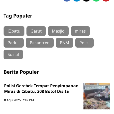
Tag Populer
CIbatu
Garut
Masjid
miras
Peduli
Pesantren
PNM
Polisi
Sosial
Berita Populer
Polisi Gerebek Tempat Penyimpanan
Miras di Cibatu, 308 Botol Disita
8 Agu 2026, 7:49 PM