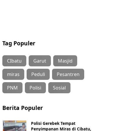
Tag Populer
CIbatu
Garut
Masjid
miras
Peduli
Pesantren
PNM
Polisi
Sosial
Berita Populer
Polisi Gerebek Tempat
Penyimpanan Miras di Cibatu,