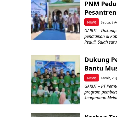
PNM Pedul
Pesantren
News
Sabtu, 8 A
GARUT – Dukungan
pendidikan di Ka
Peduli. Salah satu
Dukung P
Bantu Mus
News
Kamis, 23 J
GARUT – PT Perm
program pemberd
keagamaan.Melal