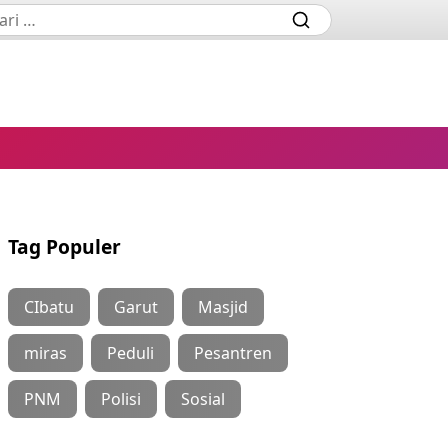
Tag Populer
CIbatu
Garut
Masjid
miras
Peduli
Pesantren
PNM
Polisi
Sosial