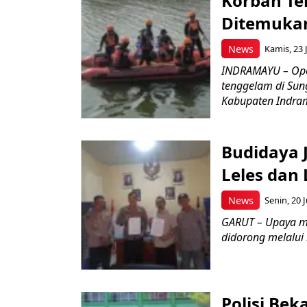
Korban Te
Ditemukan
News
Kamis, 23 J
INDRAMAYU – Oper
tenggelam di Sun
Kabupaten Indrama
Budidaya J
Leles dan 
News
Senin, 20 J
GARUT – Upaya m
didorong melalui k
Polisi Bek