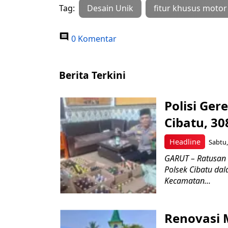
Tag:
Desain Unik
fitur khusus motor
0 Komentar
Berita Terkini
Polisi Ge
Cibatu, 30
Headline
Sabtu,
GARUT – Ratusan 
Polsek Cibatu da
Kecamatan...
Renovasi 