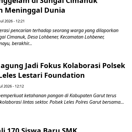
nggelam di Sungai Cimanuk
 Meninggal Dunia
ul 2026 - 12:21
asi pencarian terhadap seorang warga yang dilaporkan
gai Cimanuk, Desa Lohbener, Kecamatan Lohbener,
yu, berakhir...
agung Jadi Fokus Kolaborasi Polsek
Leles Lestari Foundation
ul 2026 - 12:12
emperkuat ketahanan pangan di Kabupaten Garut terus
olaborasi lintas sektor. Polsek Leles Polres Garut bersama...
ali 170 Siswa Baru SMK