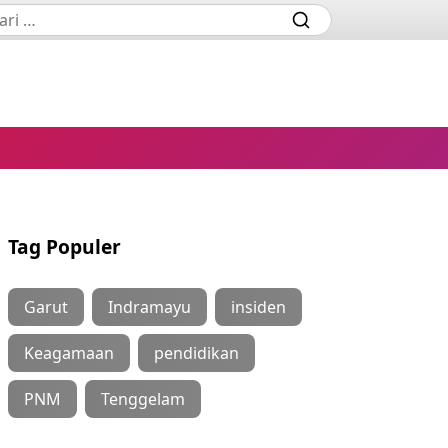
Tag Populer
Garut
Indramayu
insiden
Keagamaan
pendidikan
PNM
Tenggelam