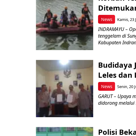
Ditemukan
News
Kamis, 23 J
INDRAMAYU – Oper
tenggelam di Sun
Kabupaten Indrama
Budidaya J
Leles dan 
News
Senin, 20 J
GARUT – Upaya m
didorong melalui k
Polisi Bek