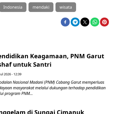
Indonesia
mendaki
wisata
endidikan Keagamaan, PNM Garut
haf untuk Santri
ul 2026 - 12:39
odalan Nasional Madani (PNM) Cabang Garut memperluas
ayaan masyarakat melalui dukungan terhadap pendidikan
ui program PNM...
nggelam di Sungai Cimanuk