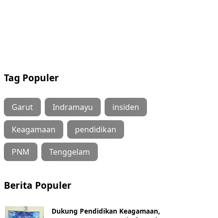
Tag Populer
Garut
Indramayu
insiden
Keagamaan
pendidikan
PNM
Tenggelam
Berita Populer
Dukung Pendidikan Keagamaan,