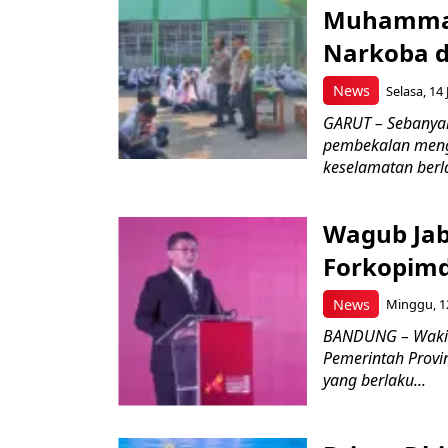
Muhammad
Narkoba d
News
Selasa, 14 
GARUT – Sebanya
pembekalan meng
keselamatan berlal
Wagub Jab
Forkopimd
News
Minggu, 12
BANDUNG – Wakil
Pemerintah Provi
yang berlaku...