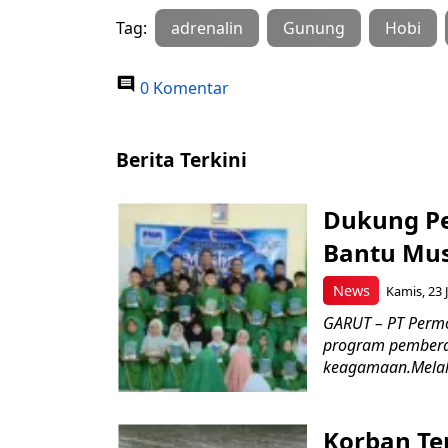
Tag:
adrenalin
Gunung
Hobi
0 Komentar
Berita Terkini
Dukung P
Bantu Mus
News
Kamis, 23 J
GARUT – PT Perm
program pemberd
keagamaan.Melal
Korban Te