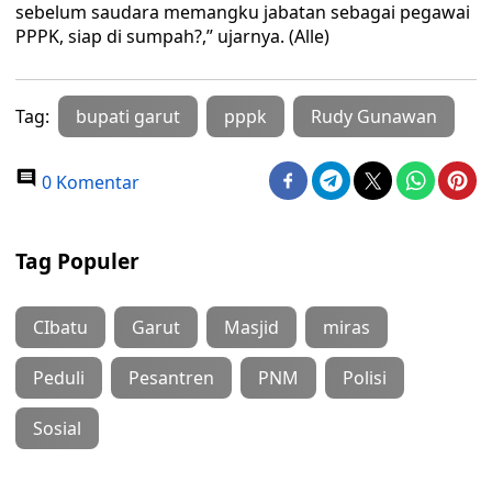
sebelum saudara memangku jabatan sebagai pegawai
PPPK, siap di sumpah?,” ujarnya. (Alle)
Tag:
bupati garut
pppk
Rudy Gunawan
0 Komentar
Tag Populer
CIbatu
Garut
Masjid
miras
Peduli
Pesantren
PNM
Polisi
Sosial