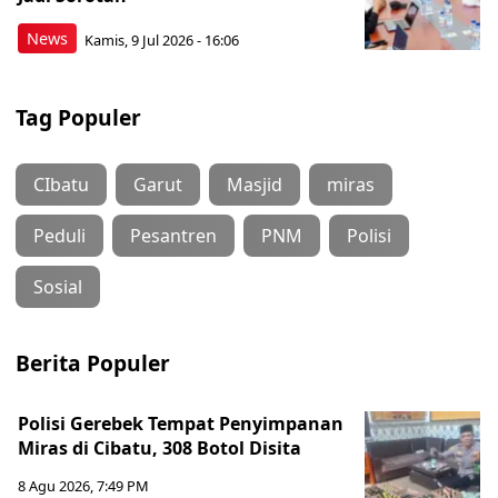
News
Kamis, 9 Jul 2026 - 16:06
Tag Populer
CIbatu
Garut
Masjid
miras
Peduli
Pesantren
PNM
Polisi
Sosial
Berita Populer
Polisi Gerebek Tempat Penyimpanan
Miras di Cibatu, 308 Botol Disita
8 Agu 2026, 7:49 PM