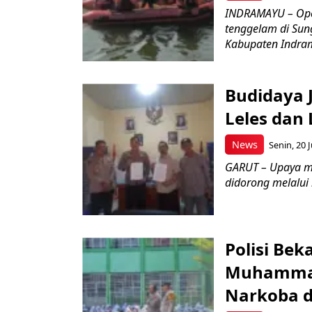
INDRAMAYU – Oper
tenggelam di Sun
Kabupaten Indrama
Budidaya J
Leles dan 
News
Senin, 20 J
GARUT – Upaya m
didorong melalui k
Polisi Bek
Muhammad
Narkoba d