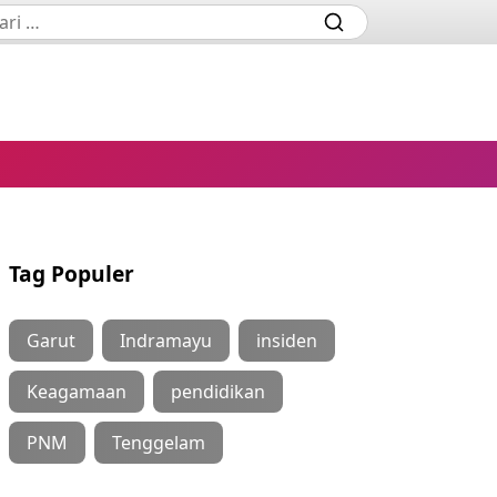
Tag Populer
Garut
Indramayu
insiden
Keagamaan
pendidikan
PNM
Tenggelam