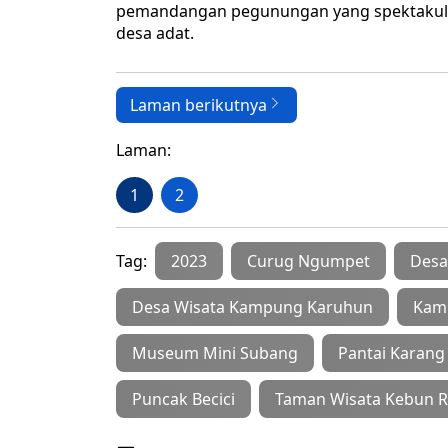
pemandangan pegunungan yang spektakuler, 
desa adat.
Laman berikutnya
Laman:
1
2
Tag:
2023
Curug Ngumpet
Desa
Desa Wisata Kampung Karuhun
Kam
Museum Mini Subang
Pantai Karan
Puncak Becici
Taman Wisata Kebun R