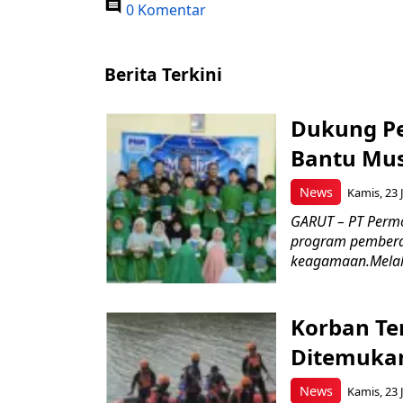
0 Komentar
Berita Terkini
Dukung P
Bantu Mus
News
Kamis, 23 J
GARUT – PT Perm
program pemberd
keagamaan.Melal
Korban Te
Ditemukan
News
Kamis, 23 J