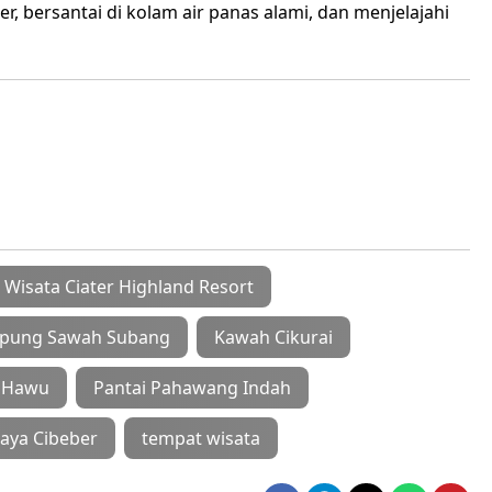
bersantai di kolam air panas alami, dan menjelajahi
 Wisata Ciater Highland Resort
pung Sawah Subang
Kawah Cikurai
g Hawu
Pantai Pahawang Indah
aya Cibeber
tempat wisata