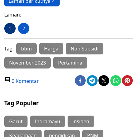
Laman berikutnya
Laman:
1
2
Tag:
bbm
Harga
Non Subsidi
November 2023
Pertamina
0 Komentar
Tag Populer
Garut
Indramayu
insiden
Keagamaan
pendidikan
PNM