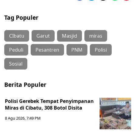
Tag Populer
CIbatu
Garut
Masjid
miras
Peduli
Pesantren
PNM
Polisi
Sosial
Berita Populer
Polisi Gerebek Tempat Penyimpanan
Miras di Cibatu, 308 Botol Disita
8 Agu 2026, 7:49 PM