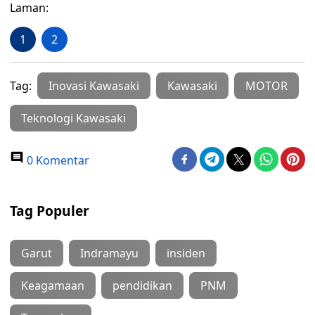
Laman:
1
2
Tag:
Inovasi Kawasaki
Kawasaki
MOTOR
Teknologi Kawasaki
0 Komentar
Tag Populer
Garut
Indramayu
insiden
Keagamaan
pendidikan
PNM