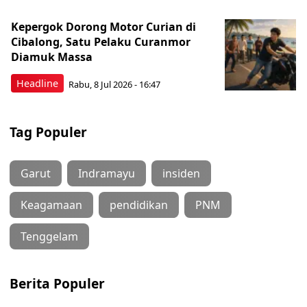
Kepergok Dorong Motor Curian di
Cibalong, Satu Pelaku Curanmor
Diamuk Massa
Headline
Rabu, 8 Jul 2026 - 16:47
Tag Populer
Garut
Indramayu
insiden
Keagamaan
pendidikan
PNM
Tenggelam
Berita Populer