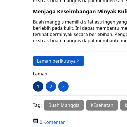
ekstrak buah manggis dapat memberikan ef
Menjaga Keseimbangan Minyak Kul
Buah manggis memiliki sifat astringen ya
berlebih pada kulit. Ini dapat membantu m
terlihat berminyak secara berlebihan. Pe
ekstrak buah manggis dapat membantu mer
Laman berikutnya
Laman:
1
2
3
Tag:
Buah Manggis
KEsehatan
k
0 Komentar