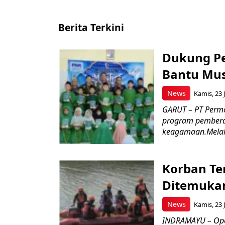
Berita Terkini
Dukung P
Bantu Mus
News
Kamis, 23 J
GARUT – PT Perm
program pemberd
keagamaan.Melal
Korban Te
Ditemukan
News
Kamis, 23 J
INDRAMAYU – Oper