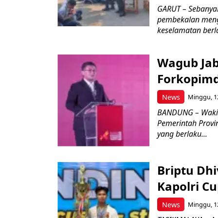
GARUT – Sebanya
pembekalan meng
keselamatan berlal
Wagub Jab
Forkopimd
News
Minggu, 12
BANDUNG – Wakil
Pemerintah Provi
yang berlaku...
Briptu Dh
Kapolri C
News
Minggu, 12