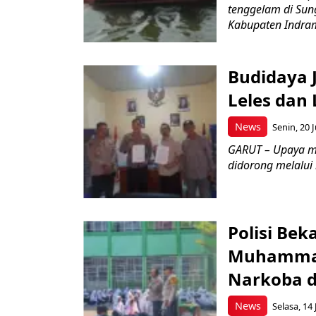
tenggelam di Sun
Kabupaten Indrama
Budidaya J
Leles dan 
News
Senin, 20 J
GARUT – Upaya m
didorong melalui k
Polisi Bek
Muhammad
Narkoba d
News
Selasa, 14 