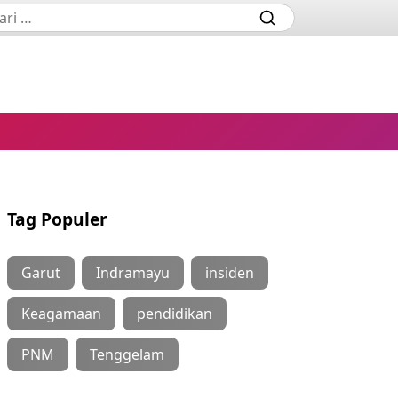
Tag Populer
Garut
Indramayu
insiden
Keagamaan
pendidikan
PNM
Tenggelam