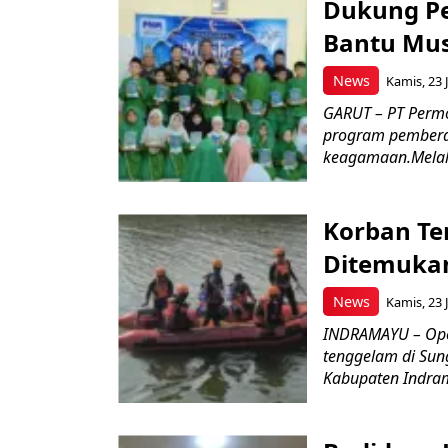
Dukung P
Bantu Mus
News
Kamis, 23 J
GARUT – PT Perm
program pemberd
keagamaan.Melal
Korban Te
Ditemukan
News
Kamis, 23 J
INDRAMAYU – Oper
tenggelam di Sun
Kabupaten Indrama