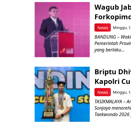
Wagub Jab
Forkopimd
News
Minggu, 12
BANDUNG – Wakil
Pemerintah Provi
yang berlaku...
Briptu Dh
Kapolri C
News
Minggu, 12
TASIKMALAYA – An
Sonjaya menoreh
Taekwondo 2026 y