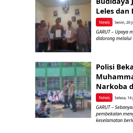
Budidaya J
Leles dan 
News
Senin, 20 J
GARUT – Upaya m
didorong melalui k
Polisi Bek
Muhammad
Narkoba d
News
Selasa, 14 
GARUT – Sebanya
pembekalan meng
keselamatan berlal