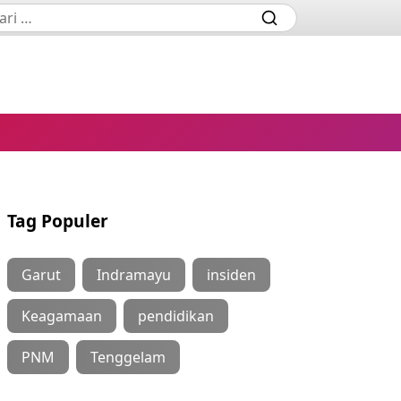
Tag Populer
Garut
Indramayu
insiden
Keagamaan
pendidikan
PNM
Tenggelam