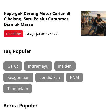
Kepergok Dorong Motor Curian di
Cibalong, Satu Pelaku Curanmor
Diamuk Massa
Headline
Rabu, 8 Jul 2026 - 16:47
Tag Populer
Garut
Indramayu
insiden
Keagamaan
pendidikan
PNM
Tenggelam
Berita Populer