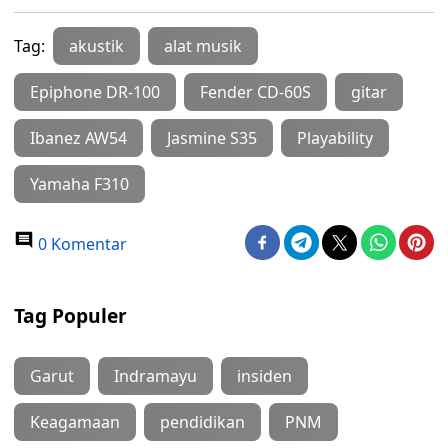
Tag:
akustik
alat musik
Epiphone DR-100
Fender CD-60S
gitar
Ibanez AW54
Jasmine S35
Playability
Yamaha F310
0 Komentar
Tag Populer
Garut
Indramayu
insiden
Keagamaan
pendidikan
PNM